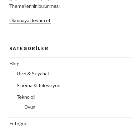
Theme’lerinin bulunması.
“İki
Okumaya devam et
Yaratıcı
Jenerik”
KATEGORILER
Blog
Gezi & Seyahat
Sinema & Televizyon
Teknoloji
Oyun
Fotoğraf