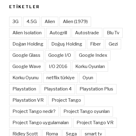
ETIKETLER
3G
4.5G
Alien
Alien (1979)
Alien Isolation
Autogrill
Autostrade
Blu Tv
Doğan Holding
Doğuş Holding
Fiber
Gezi
Google Glass
Google I/O
Google Index
Google Wave
I/O 2016
Korku Oyunları
Korku Oyunu
netflix türkiye
Oyun
Playstation
Playstation 4
Playstation Plus
Playstation VR
Project Tango
Project Tango nedir?
Project Tango oyunları
Project Tango uygulamaları
Project Tango VR
Ridley Scott
Roma
Sega
smart tv