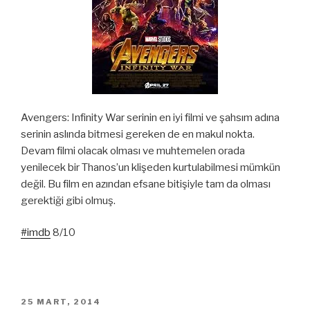
Avengers: Infinity War serinin en iyi filmi ve şahsım adına
serinin aslında bitmesi gereken de en makul nokta.
Devam filmi olacak olması ve muhtemelen orada
yenilecek bir Thanos’un klişeden kurtulabilmesi mümkün
değil. Bu film en azından efsane bitişiyle tam da olması
gerektiği gibi olmuş.
#imdb
8/10
YAYIM
25 MART, 2014