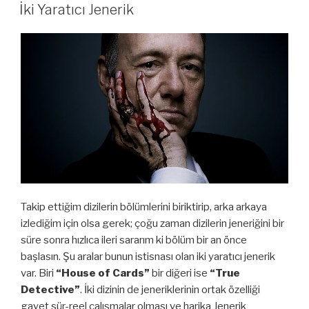
TARIHI
İki Yaratıcı Jenerik
Takip ettiğim dizilerin bölümlerini biriktirip, arka arkaya
izlediğim için olsa gerek; çoğu zaman dizilerin jeneriğini bir
süre sonra hızlıca ileri sararım ki bölüm bir an önce
başlasın. Şu aralar bunun istisnası olan iki yaratıcı jenerik
var. Biri
“House of Cards”
bir diğeri ise
“True
Detective”
. İki dizinin de jeneriklerinin ortak özelliği
gayet sür-reel çalışmalar olması ve harika Jenerik