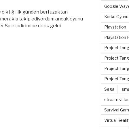
Google Wav
e çıktığı ilk günden beri uzaktan
Korku Oyunu
z merakla takip ediyordum ancak oyunu
 Sale indirimine denk geldi.
Playstation
Playstation 
Project Tan
Project Tang
Project Tang
Project Tan
Sega
sma
stream vide
Survival Ga
Virtual Realit