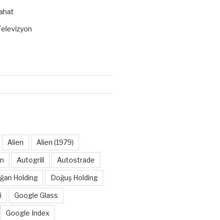
ahat
elevizyon
Alien
Alien (1979)
on
Autogrill
Autostrade
ğan Holding
Doğuş Holding
i
Google Glass
Google Index