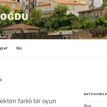
DOĞDU
ğraf
Bio
I
KATEGORIL
ekten farklı bir oyun
Blog