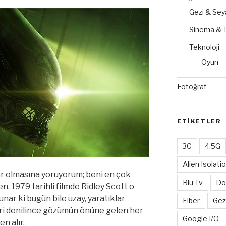
Gezi & Sey
Sinema & T
Teknoloji
Oyun
Fotoğraf
ETIKETLER
3G
4.5G
Alien Isolati
or olmasına yoruyorum; beni en çok
Blu Tv
Do
en. 1979 tarihli filmde Ridley Scott o
unar ki bugün bile uzay, yaratıklar
Fiber
Gez
eri denilince gözümün önüne gelen her
Google I/O
n alır.