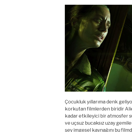
Çocukluk yıllarıma denk geliy
korkutan filmlerden biridir Ali
kadar etkileyici bir atmosfer s
ve uçsuz bucaksız uzay gemil
şey imgesel kaynağını bu filmde