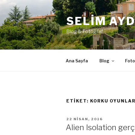
İçeriğe
geç
SELIM AY
Blog & Fotoğraf
Ana Sayfa
Blog
Foto
ETIKET:
KORKU OYUNLAR
YAYIM
22 NISAN, 2016
TARIHI
Alien Isolation gerç