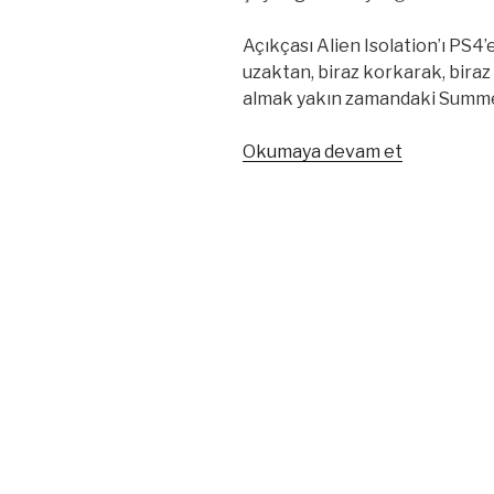
Açıkçası Alien Isolation’ı PS4’
uzaktan, biraz korkarak, bira
almak yakın zamandaki Summer
“Alien
Okumaya devam et
Isolation
gerçekten
farklı
bir
oyun”