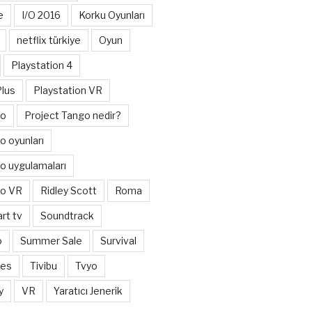
e
I/O 2016
Korku Oyunları
netflix türkiye
Oyun
Playstation 4
Plus
Playstation VR
go
Project Tango nedir?
o oyunları
o uygulamaları
go VR
Ridley Scott
Roma
rt tv
Soundtrack
o
Summer Sale
Survival
mes
Tivibu
Tvyo
y
VR
Yaratıcı Jenerik