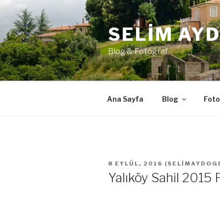
İçeriğe
geç
SELIM AY
Blog & Fotoğraf
Ana Sayfa
Blog
Foto
YAYIM
8 EYLÜL, 2016
(
SELIMAYDOG
TARIHI
Yalıköy Sahil 2015 