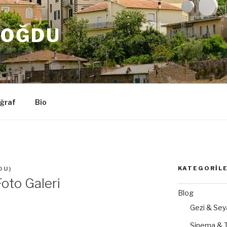
DOĞDU
ğraf
Bio
KATEGORIL
DU
)
Foto Galeri
Blog
Gezi & Sey
Sinema & T