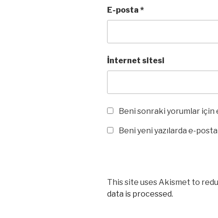
E-posta
*
İnternet sitesi
Beni sonraki yorumlar için e
Beni yeni yazılarda e-posta i
This site uses Akismet to red
data is processed
.