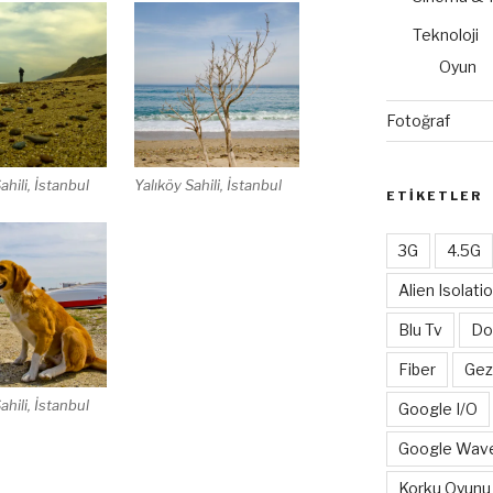
Teknoloji
Oyun
Fotoğraf
ahili, İstanbul
Yalıköy Sahili, İstanbul
ETIKETLER
3G
4.5G
Alien Isolati
Blu Tv
Do
Fiber
Gez
ahili, İstanbul
Google I/O
Google Wav
Korku Oyunu