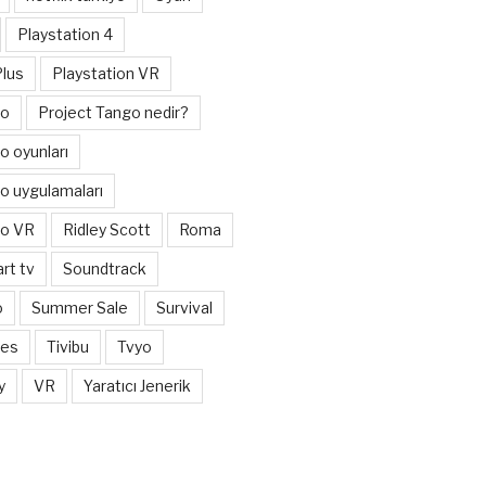
Playstation 4
Plus
Playstation VR
go
Project Tango nedir?
o oyunları
o uygulamaları
go VR
Ridley Scott
Roma
rt tv
Soundtrack
o
Summer Sale
Survival
mes
Tivibu
Tvyo
y
VR
Yaratıcı Jenerik