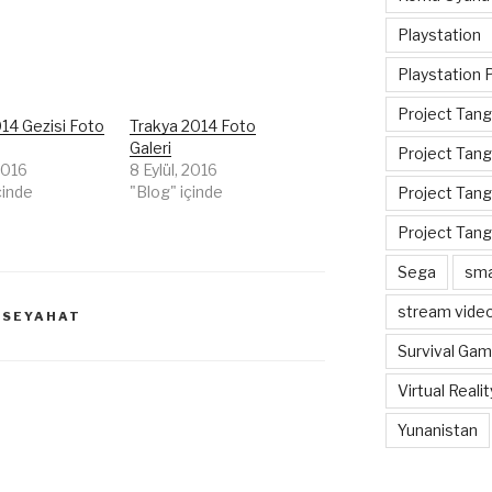
Playstation
Playstation 
Project Tan
014 Gezisi Foto
Trakya 2014 Foto
Galeri
Project Tang
 2016
8 Eylül, 2016
çinde
"Blog" içinde
Project Tang
Project Tan
Sega
sma
stream vide
& SEYAHAT
Survival Ga
Virtual Realit
Yunanistan