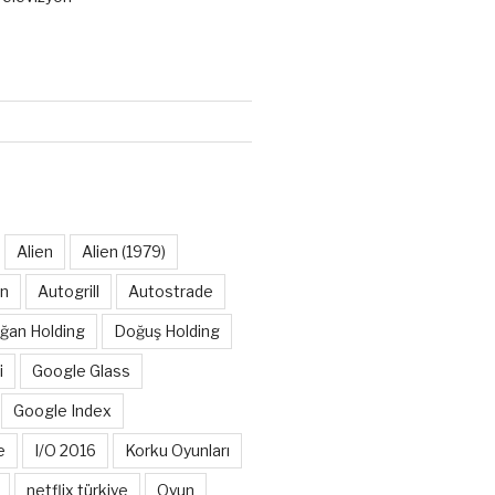
Alien
Alien (1979)
on
Autogrill
Autostrade
ğan Holding
Doğuş Holding
i
Google Glass
Google Index
e
I/O 2016
Korku Oyunları
netflix türkiye
Oyun