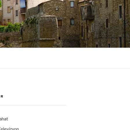
ER
ahat
elevizyon