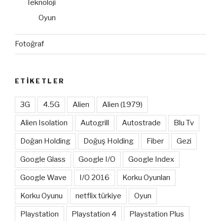
Teknoloji
Oyun
Fotoğraf
ETIKETLER
3G
4.5G
Alien
Alien (1979)
Alien Isolation
Autogrill
Autostrade
Blu Tv
Doğan Holding
Doğuş Holding
Fiber
Gezi
Google Glass
Google I/O
Google Index
Google Wave
I/O 2016
Korku Oyunları
Korku Oyunu
netflix türkiye
Oyun
Playstation
Playstation 4
Playstation Plus