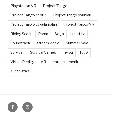
Playstation VR
Project Tango
Project Tango nedir?
Project Tango oyunları
Project Tango uygulamaları
Project Tango VR
Ridley Scott
Roma
Sega
smart tv
Soundtrack
stream video
Summer Sale
Survival
Survival Games
Tivibu
Tvyo
Virtual Reality
VR
Yaratıcı Jenerik
Yunanistan
Facebook
Instagram