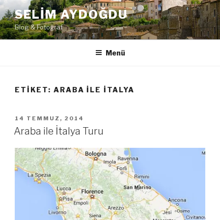
İçeriğe
SELIM AYDOĞDU
geç
Blog & Fotoğraf
Menü
ETIKET:
ARABA ILE İTALYA
YAYIM
14 TEMMUZ, 2014
TARIHI
Araba ile İtalya Turu