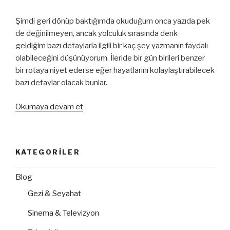
Şimdi geri dönüp baktığımda okuduğum onca yazıda pek
de değinilmeyen, ancak yolculuk sırasında denk
geldiğim bazı detaylarla ilgili bir kaç şey yazmanın faydalı
olabileceğini düşünüyorum. İleride bir gün birileri benzer
bir rotaya niyet ederse eğer hayatlarını kolaylaştırabilecek
bazı detaylar olacak bunlar.
“Araba
Okumaya devam et
ile
İtalya
Turu”
KATEGORILER
Blog
Gezi & Seyahat
Sinema & Televizyon