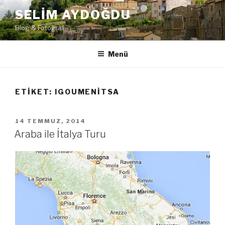
İçeriğe
SELIM AYDOĞDU
geç
Blog & Fotoğraf
Menü
ETIKET:
IGOUMENITSA
YAYIM
14 TEMMUZ, 2014
TARIHI
Araba ile İtalya Turu