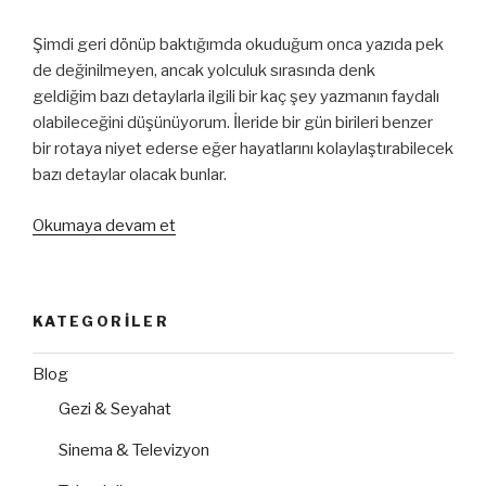
Şimdi geri dönüp baktığımda okuduğum onca yazıda pek
de değinilmeyen, ancak yolculuk sırasında denk
geldiğim bazı detaylarla ilgili bir kaç şey yazmanın faydalı
olabileceğini düşünüyorum. İleride bir gün birileri benzer
bir rotaya niyet ederse eğer hayatlarını kolaylaştırabilecek
bazı detaylar olacak bunlar.
“Araba
Okumaya devam et
ile
İtalya
Turu”
KATEGORILER
Blog
Gezi & Seyahat
Sinema & Televizyon