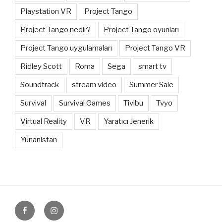
Playstation VR
Project Tango
Project Tango nedir?
Project Tango oyunları
Project Tango uygulamaları
Project Tango VR
Ridley Scott
Roma
Sega
smart tv
Soundtrack
stream video
Summer Sale
Survival
Survival Games
Tivibu
Tvyo
Virtual Reality
VR
Yaratıcı Jenerik
Yunanistan
Facebook
Instagram