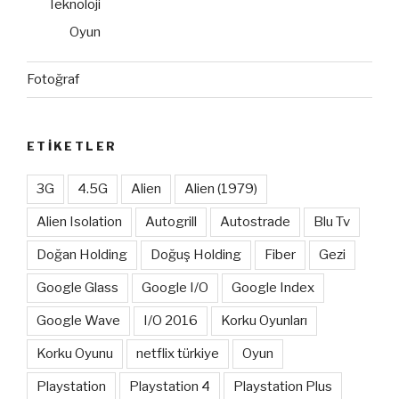
Teknoloji
Oyun
Fotoğraf
ETIKETLER
3G
4.5G
Alien
Alien (1979)
Alien Isolation
Autogrill
Autostrade
Blu Tv
Doğan Holding
Doğuş Holding
Fiber
Gezi
Google Glass
Google I/O
Google Index
Google Wave
I/O 2016
Korku Oyunları
Korku Oyunu
netflix türkiye
Oyun
Playstation
Playstation 4
Playstation Plus